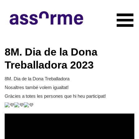
INICIO
8M. Dia de la Dona
NOTICIAS
CONÓCENOS
Treballadora 2023
Quiénes somos
COLABORADORES
Organigrama
8M. Dia de la Dona Treballadora
RECURSOS
Servicios
Nosaltres també volem igualtat!
CONTACTO
Actividades
Gràcies a totes les persones que hi heu participat!
HAZTE SOCIO
Documentación