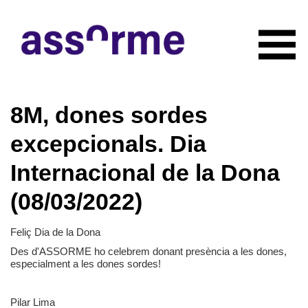
INICIO
8M, dones sordes
NOTICIAS
CONÓCENOS
excepcionals. Dia
Quiénes somos
COLABORADORES
Internacional de la Dona
Organigrama
RECURSOS
Servicios
(08/03/2022)
CONTACTO
Actividades
HAZTE SOCIO
Documentación
Feliç Dia de la Dona
Des d'ASSORME ho celebrem donant presència a les dones,
especialment a les dones sordes!
Pilar Lima