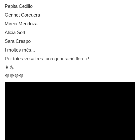
Pepita Cedillo
Gennet Corcuera
Privacidad y uso de cookies
Mireia Mendoza
Mapa de la Web
Alicia Sort
Sara Crespo
Avisos legales
I moltes més...
Per totes vosaltres, una generació floreix!
👩💪
💜💜💜💜