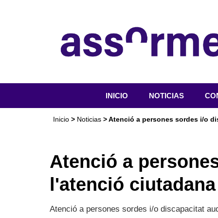
INICIO
NOTICIAS
CO
QU
Inicio
>
Noticias
> Atenció a persones sordes i/o di
OR
SER
Atenció a persones 
ACT
l'atenció ciutadana
DO
Atenció a persones sordes i/o discapacitat audi