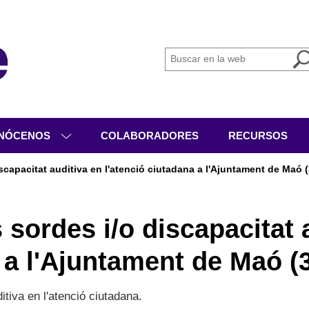
NÓCENOS
COLABORADORES
RECURSOS
IÉNES SOMOS
scapacitat auditiva en l'atenció ciutadana a l'Ajuntament de Maó 
GANIGRAMA
VICIOS
sordes i/o discapacitat 
IVIDADES
 a l'Ajuntament de Maó (
CUMENTACIÓN
tiva en l'atenció ciutadana.