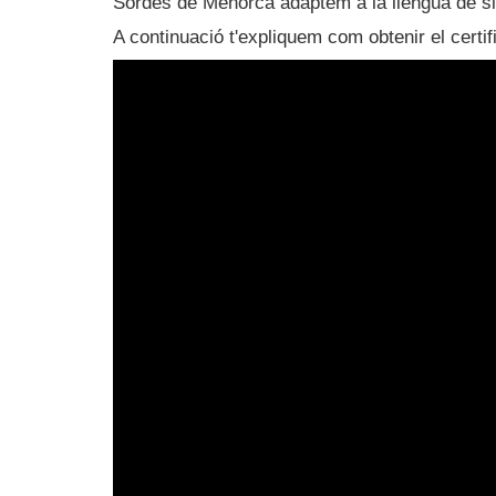
Sordes de Menorca adaptem a la llengua de s
A continuació t'expliquem com obtenir el certi