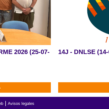
ME 2026 (25-07-
14J - DNLSE (14-
A
eb
Avisos legales