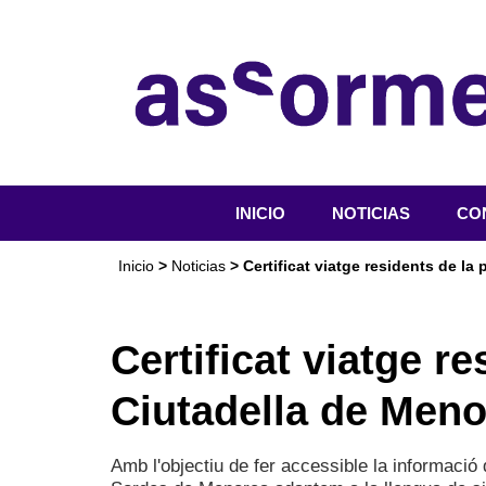
INICIO
NOTICIAS
CO
QU
Inicio
>
Noticias
> Certificat viatge residents de l
OR
SER
Certificat viatge r
ACT
Ciutadella de Meno
DO
Amb l'objectiu de fer accessible la informaci