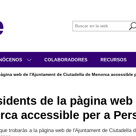
NÓCENOS
COLABORADORES
RECURSOS
IÉNES SOMOS
a pàgina web de l'Ajuntament de Ciutadella de Menorca accessible
GANIGRAMA
VICIOS
esidents de la pàgina web
IVIDADES
rca accessible per a Pe
CUMENTACIÓN
ó que trobaràs a la pàgina web de l'Ajuntament de Ciutadell