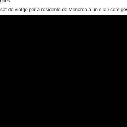
ignes.
ficat de viatge per a residents de Menorca a un clic i com ge