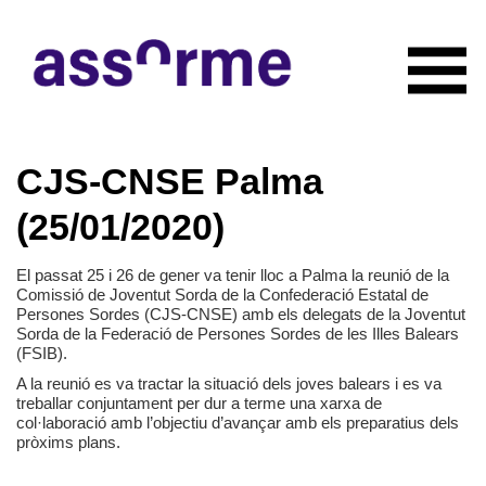
INICIO
CJS-CNSE Palma
NOTICIAS
CONÓCENOS
(25/01/2020)
Quiénes somos
COLABORADORES
Organigrama
El passat 25 i 26 de gener va tenir lloc a Palma la reunió de la
RECURSOS
Comissió de Joventut Sorda de la Confederació Estatal de
Servicios
Persones Sordes (CJS-CNSE) amb els delegats de la Joventut
CONTACTO
Actividades
Sorda de la Federació de Persones Sordes de les Illes Balears
(FSIB).
HAZTE SOCIO
Documentación
A la reunió es va tractar la situació dels joves balears i es va
treballar conjuntament per dur a terme una xarxa de
col·laboració amb l’objectiu d’avançar amb els preparatius dels
pròxims plans.