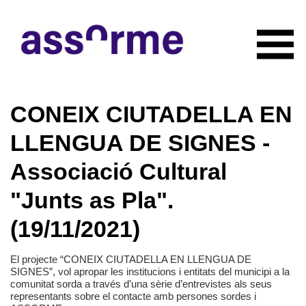
INICIO
CONEIX CIUTADELLA EN
NOTICIAS
CONÓCENOS
LLENGUA DE SIGNES -
Quiénes somos
COLABORADORES
Associació Cultural
Organigrama
RECURSOS
Servicios
"Junts as Pla".
CONTACTO
Actividades
(19/11/2021)
HAZTE SOCIO
Documentación
El projecte “CONEIX CIUTADELLA EN LLENGUA DE
SIGNES”, vol apropar les institucions i entitats del municipi a la
comunitat sorda a través d’una sèrie d’entrevistes als seus
representants sobre el contacte amb persones sordes i