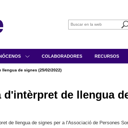
NÓCENOS
COLABORADORES
RECURSOS
IÉNES SOMOS
e llengua de signes (25/02/2022)
GANIGRAMA
VICIOS
 d'intèrpret de llengua d
IVIDADES
CUMENTACIÓN
rpret de llengua de signes per a l'Associació de Persones S