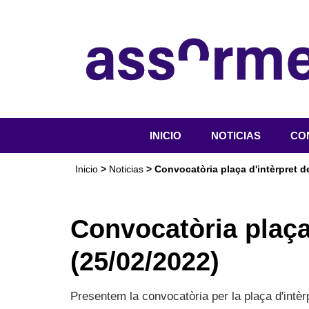
INICIO
NOTICIAS
CO
QU
Inicio
>
Noticias
> Convocatòria plaça d'intèrpret d
OR
SER
Convocatòria plaça
ACT
(25/02/2022)
DO
Presentem la convocatòria per la plaça d'intè