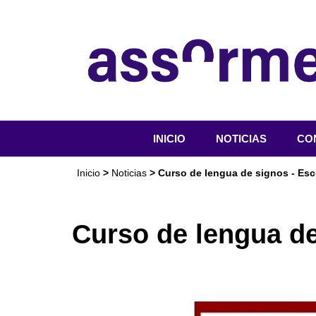
INICIO
NOTICIAS
CO
QU
Inicio
>
Noticias
> Curso de lengua de signos - Es
OR
SER
Curso de lengua d
ACT
DO