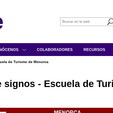
NÓCENOS
COLABORADORES
RECURSOS
IÉNES SOMOS
cuela de Turismo de Menorca
GANIGRAMA
VICIOS
e signos - Escuela de Tu
IVIDADES
CUMENTACIÓN