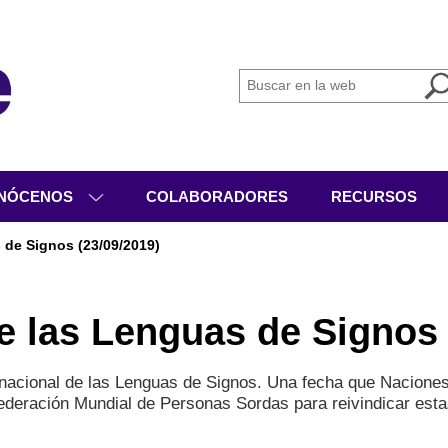
NÓCENOS
COLABORADORES
RECURSOS
IÉNES SOMOS
 de Signos (23/09/2019)
GANIGRAMA
VICIOS
de las Lenguas de Signos 
IVIDADES
CUMENTACIÓN
ernacional de las Lenguas de Signos. Una fecha que Nacione
 Federación Mundial de Personas Sordas para reivindicar est