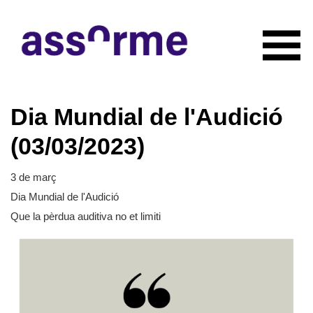
INICIO
Dia Mundial de l'Audició
NOTICIAS
CONÓCENOS
(03/03/2023)
Quiénes somos
COLABORADORES
Organigrama
3 de març
RECURSOS
Servicios
Dia Mundial de l'Audició
CONTACTO
Actividades
Que la pèrdua auditiva no et limiti
HAZTE SOCIO
Documentación