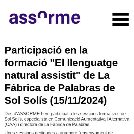
INICIO
Participació en la
NOTICIAS
CONÓCENOS
formació "El llenguatge
Quiénes somos
COLABORADORES
natural assistit" de La
Organigrama
RECURSOS
Servicios
Fábrica de Palabras de
CONTACTO
Actividades
Sol Solís (15/11/2024)
HAZTE SOCIO
Documentación
Des d'ASSORME hem participat a les sessions formatives de
Sol Solís, especialista en Comunicació Aumentativa i Alternativa
(CAA) i directora de La Fábrica de Palabras.
Unes sessions dedicades a aprendre l'ensenyament de