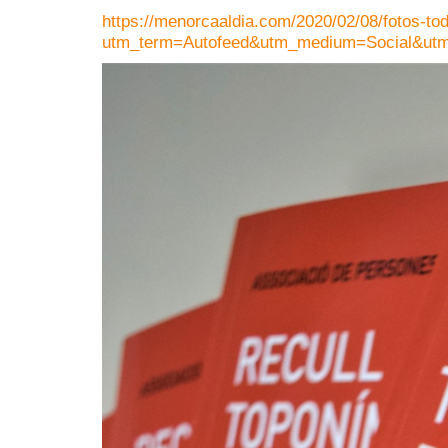
https://menorcaaldia.com/2020/02/08/fotos-t
utm_term=Autofeed&utm_medium=Social&ut