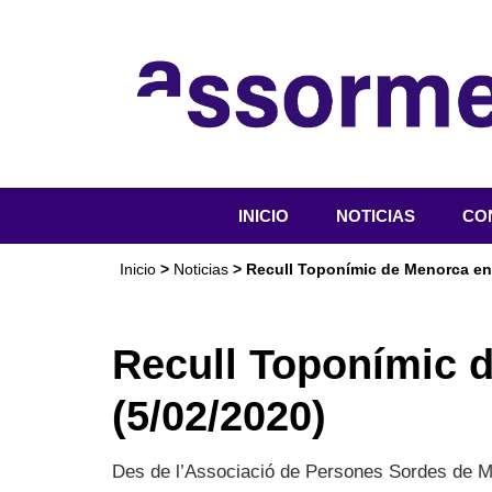
INICIO
NOTICIAS
CO
QU
Inicio
>
Noticias
> Recull Toponímic de Menorca en 
OR
SER
Recull Toponímic 
ACT
(5/02/2020)
DO
Des de l’Associació de Persones Sordes de M