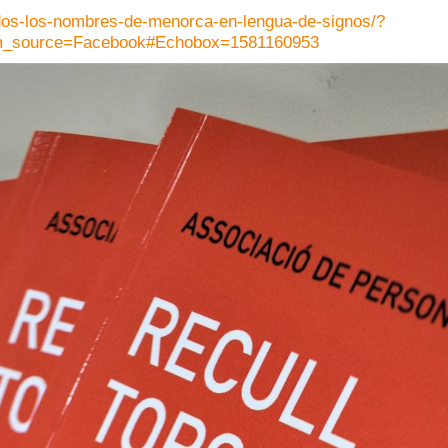
odos-los-nombres-de-menorca-en-lengua-de-signos/?
m_source=Facebook#Echobox=1581160953