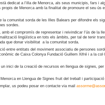
tà dedicat a l’illa de Menorca, als seus municipis, fars i a
 propis de Menorca amb la finalitat de promoure el seu ús en l
e la comunitat sorda de les Illes Balears per difondre els s
ones sordes.
mb el compromís de representar i reivindicar l’ús de la lle
lització lingüística en tots els àmbits, per tal de tenir trans
ada que donar visibilitat a la comunitat sorda.
ació entre entitats del moviment associatiu de persones sord
econòmic de Caixa Colonya Fundació Guillem Xifré i a la col
n inici de la creació de recursos en llengua de signes, per t
enorca en Llengua de Signes fruit del treball i participació 
mplar, us podeu posar en contacte via mail
assorme@assor