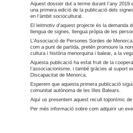
Aquest dossier dut a terme durant l’any 2019 es
una primera edició de la publicació dels signes
en l’àmbit sociocultural.
El leitmotiv d’aquest projecte és la demanda d
llengua de signes, llengua pròpia de les pers
L’Associació de Persones Sordes de Menorca, a
com a punt de partida, pretén promoure la norma
cultura i història menorquina i balear, a la veg
Aquesta publicació ha estat fruit de la cooper
l’associacionisme, i també gràcies al suport 
Discapacitat de Menorca.
Esperem que aquesta primera publicació sigui u
comunitat autònoma de les Illes Balears.
Aquí us presentem aquest recull toponímic de M
Per més informació sobre com adquirir un exe