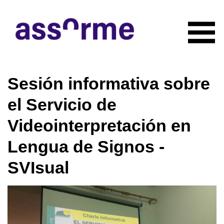
INICIO
Sesión informativa sobre
NOTICIAS
CONÓCENOS
el Servicio de
Quiénes somos
COLABORADORES
Videointerpretación en
Organigrama
RECURSOS
Servicios
Lengua de Signos -
CONTACTO
Actividades
SVIsual
HAZTE SOCIO
Documentación