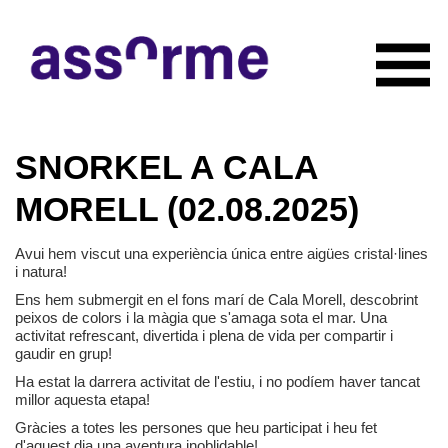
INICIO
SNORKEL A CALA
NOTICIAS
CONÓCENOS
MORELL (02.08.2025)
Quiénes somos
COLABORADORES
Organigrama
Avui hem viscut una experiència única entre aigües cristal·lines
RECURSOS
i natura!
Servicios
CONTACTO
Ens hem submergit en el fons marí de Cala Morell, descobrint
Actividades
peixos de colors i la màgia que s'amaga sota el mar. Una
HAZTE SOCIO
Documentación
activitat refrescant, divertida i plena de vida per compartir i
gaudir en grup!
Ha estat la darrera activitat de l'estiu, i no podíem haver tancat
millor aquesta etapa!
Gràcies a totes les persones que heu participat i heu fet
d'aquest dia una aventura inoblidable!