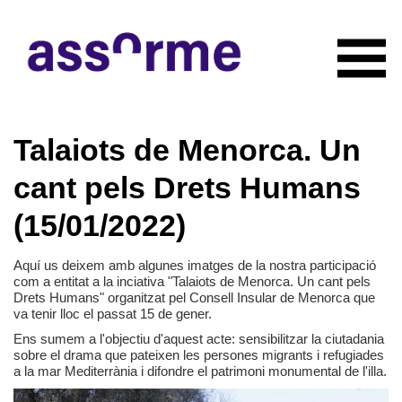
INICIO
Talaiots de Menorca. Un
NOTICIAS
CONÓCENOS
cant pels Drets Humans
Quiénes somos
COLABORADORES
(15/01/2022)
Organigrama
RECURSOS
Servicios
CONTACTO
Aquí us deixem amb algunes imatges de la nostra participació
Actividades
com a entitat a la inciativa "Talaiots de Menorca. Un cant pels
HAZTE SOCIO
Documentación
Drets Humans" organitzat pel Consell Insular de Menorca que
va tenir lloc el passat 15 de gener.
Ens sumem a l'objectiu d'aquest acte: sensibilitzar la ciutadania
sobre el drama que pateixen les persones migrants i refugiades
a la mar Mediterrània i difondre el patrimoni monumental de l'illa.