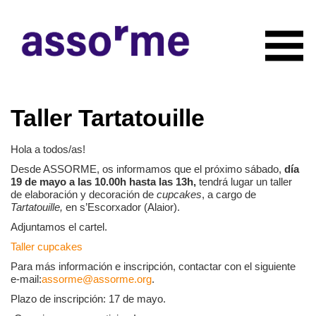
INICIO
Taller Tartatouille
NOTICIAS
CONÓCENOS
Hola a todos/as!
Quiénes somos
COLABORADORES
Desde ASSORME, os informamos que el próximo sábado,
día
Organigrama
19 de mayo a las 10.00h hasta las 13h,
tendrá lugar un taller
RECURSOS
Servicios
de elaboración y decoración de
cupcakes
, a cargo de
CONTACTO
Tartatouille,
en s’Escorxador (Alaior).
Actividades
Adjuntamos el cartel.
HAZTE SOCIO
Documentación
Taller cupcakes
Para más información e inscripción, contactar con el siguiente
e-mail:
assorme@assorme.org
.
Plazo de inscripción: 17 de mayo.