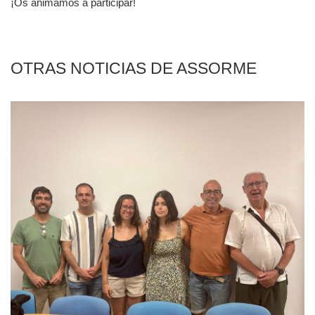
¡Os animamos a participar!
Privacidad y uso de cookies
OTRAS NOTICIAS DE ASSORME
Mapa de la Web
Avisos legales