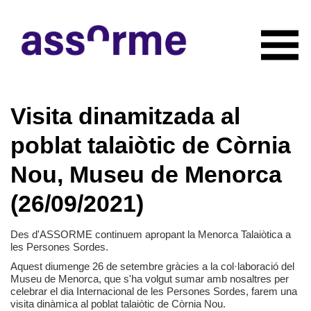
INICIO
Visita dinamitzada al
NOTICIAS
CONÓCENOS
poblat talaiòtic de Còrnia
Quiénes somos
COLABORADORES
Nou, Museu de Menorca
Organigrama
RECURSOS
Servicios
(26/09/2021)
CONTACTO
Actividades
HAZTE SOCIO
Documentación
Des d'ASSORME continuem apropant la Menorca Talaiòtica a
les Persones Sordes.
Aquest diumenge 26 de setembre gràcies a la col·laboració del
Museu de Menorca, que s'ha volgut sumar amb nosaltres per
celebrar el dia Internacional de les Persones Sordes, farem una
visita dinàmica al poblat talaiòtic de Còrnia Nou.