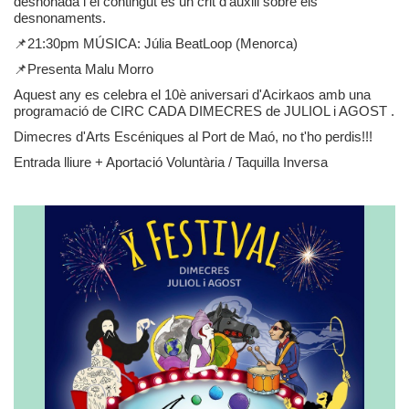
desnonada i el contingut és un crit d'auxili sobre els
desnonaments.
📌21:30pm MÚSICA: Júlia BeatLoop (Menorca)
Privacidad y uso de cookies
📌Presenta Malu Morro
Mapa de la Web
Aquest any es celebra el 10è aniversari d'Acirkaos amb una
programació de CIRC CADA DIMECRES de JULIOL i AGOST .
Avisos legales
Dimecres d'Arts Escéniques al Port de Maó, no t'ho perdis!!!
Entrada lliure + Aportació Voluntària / Taquilla Inversa