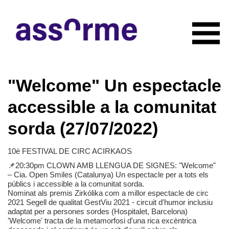
INICIO
"Welcome" Un espectacle
NOTICIAS
CONÓCENOS
accessible a la comunitat
Quiénes somos
COLABORADORES
sorda (27/07/2022)
Organigrama
RECURSOS
Servicios
CONTACTO
10è FESTIVAL DE CIRC ACIRKAOS
Actividades
📌20:30pm CLOWN AMB LLENGUA DE SIGNES: "Welcome"
HAZTE SOCIO
Documentación
– Cia. Open Smiles (Catalunya) Un espectacle per a tots els
públics i accessible a la comunitat sorda.
Nominat als premis Zirkólika com a millor espectacle de circ
2021 Segell de qualitat GestViu 2021 - circuit d'humor inclusiu
adaptat per a persones sordes (Hospitalet, Barcelona)
'Welcome' tracta de la metamorfosi d'una rica excèntrica