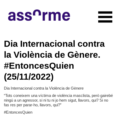
INICIO
Dia Internacional contra
NOTICIAS
CONÓCENOS
la Violència de Gènere.
Quiénes somos
COLABORADORES
#EntoncesQuien
Organigrama
RECURSOS
Servicios
(25/11/2022)
CONTACTO
Actividades
HAZTE SOCIO
Documentación
Dia Internacional contra la Violència de Gènere
“Tots coneixem una víctima de violència masclista, però gairebé
ningú a un agressor, si ni tu ni jo hem sigut, llavors, qui? Si no
fas res per parar-ho, llavors, qui?”
#EntoncesQuien