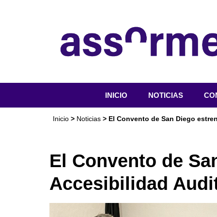
INICIO
NOTICIAS
CO
QU
Inicio
>
Noticias
> El Convento de San Diego estren
OR
SER
El Convento de Sa
ACT
Accesibilidad Audit
DO