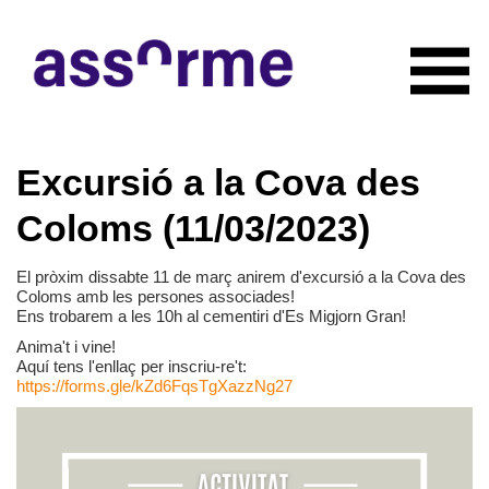
INICIO
Excursió a la Cova des
NOTICIAS
CONÓCENOS
Coloms (11/03/2023)
Quiénes somos
COLABORADORES
Organigrama
El pròxim dissabte 11 de març anirem d'excursió a la Cova des
RECURSOS
Coloms amb les persones associades!
Servicios
Ens trobarem a les 10h al cementiri d'Es Migjorn Gran!
CONTACTO
Actividades
Anima't i vine!
HAZTE SOCIO
Documentación
Aquí tens l'enllaç per inscriu-re't:
https://forms.gle/kZd6FqsTgXazzNg27