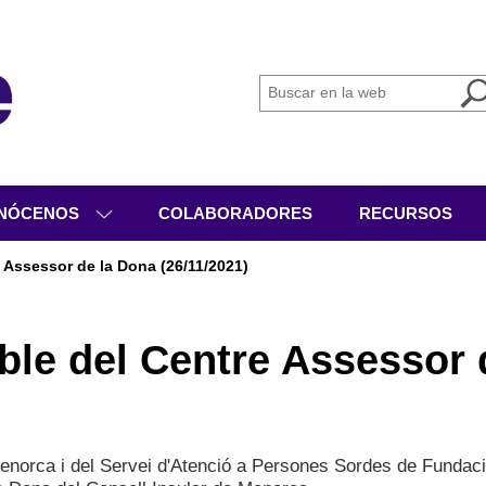
NÓCENOS
COLABORADORES
RECURSOS
IÉNES SOMOS
 Assessor de la Dona (26/11/2021)
GANIGRAMA
VICIOS
ble del Centre Assessor 
IVIDADES
CUMENTACIÓN
norca i del Servei d'Atenció a Persones Sordes de Fundaci