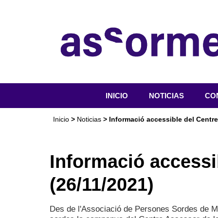
INICIO
NOTICIAS
CO
QU
Inicio
>
Noticias
> Informació accessible del Centre
OR
SER
Informació accessi
ACT
(26/11/2021)
DO
Des de l'Associació de Persones Sordes de Me