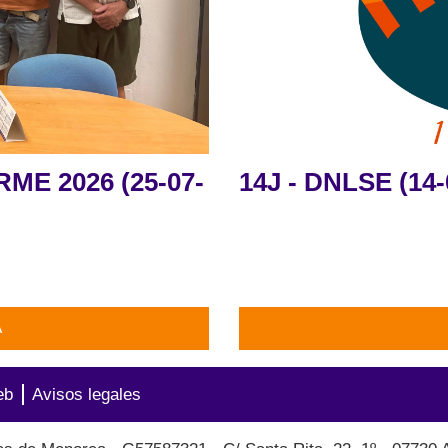
ME 2026 (25-07-
14J - DNLSE (14-
A
eb
Avisos legales