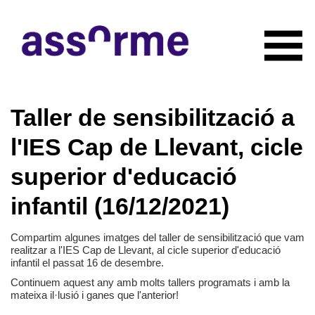
INICIO
Taller de sensibilització a
NOTICIAS
CONÓCENOS
l'IES Cap de Llevant, cicle
Quiénes somos
COLABORADORES
superior d'educació
Organigrama
RECURSOS
Servicios
infantil (16/12/2021)
CONTACTO
Actividades
HAZTE SOCIO
Documentación
Compartim algunes imatges del taller de sensibilització que vam
realitzar a l'IES Cap de Llevant, al cicle superior d'educació
infantil el passat 16 de desembre.
Continuem aquest any amb molts tallers programats i amb la
mateixa il·lusió i ganes que l'anterior!